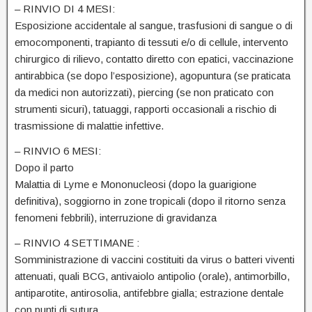
– RINVIO DI 4 MESI:
Esposizione accidentale al sangue, trasfusioni di sangue o di
emocomponenti, trapianto di tessuti e/o di cellule, intervento
chirurgico di rilievo, contatto diretto con epatici, vaccinazione
antirabbica (se dopo l’esposizione), agopuntura (se praticata
da medici non autorizzati), piercing (se non praticato con
strumenti sicuri), tatuaggi, rapporti occasionali a rischio di
trasmissione di malattie infettive.
– RINVIO 6 MESI:
Dopo il parto
Malattia di Lyme e Mononucleosi (dopo la guarigione
definitiva), soggiorno in zone tropicali (dopo il ritorno senza
fenomeni febbrili), interruzione di gravidanza
– RINVIO 4 SETTIMANE :
Somministrazione di vaccini costituiti da virus o batteri viventi
attenuati, quali BCG, antivaiolo antipolio (orale), antimorbillo,
antiparotite, antirosolia, antifebbre gialla; estrazione dentale
con punti di sutura.