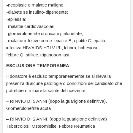
-neoplasie o malattie maligne;
-diabete se insulino-dipendente;
-epilessia;
-malattie cardiovascolari;
-glomerulonefrite cronica e pielonefrite;
-malattie infettive come: epatite B, epatite C, epatite
infettiva,HIV/AIDS;HTLV I/II, lebbra, babesiosi,
febbre Q, sifilide, tripanosomiasi.
ESCLUSIONE TEMPORANEA
Il donatore è escluso temporaneamente se si rileva la
presenza di alcune patologie o condizioni del candidato che
potrebbero minare la salute del ricevente.
– RINVIO DI 5 ANNI (dopo la guarigione definitiva).
Glomerulonefrite acuta
– RINVIO DI 2 ANNI: (dopo la guarigione definitiva)
Tubercolosi, Osteomielite, Febbre Reumatica