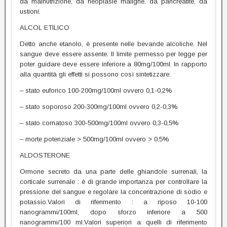
da malnutrizione, da neoplasie maligne, da pancreatite, da
ustioni.
ALCOL ETILICO
Detto anche etanolo, è presente nelle bevande alcoliche. Nel
sangue deve essere assente. Il limite permesso per legge per
poter guidare deve essere inferiore a 80mg/100ml. In rapporto
alla quantità gli effetti si possono così sintetizzare:
– stato euforico 100-200mg/100ml ovvero 0,1-0,2%
– stato soporoso 200-300mg/100ml ovvero 0,2-0,3%
– stato comatoso 300-500mg/100ml ovvero 0,3-0,5%
– morte potenziale > 500mg/100ml ovvero > 0,5%
ALDOSTERONE
Ormone secreto da una parte delle ghiandole surrenali, la
corticale surrenale : è di grande importanza per controllare la
pressione del sangue e regolare la concentrazione di sodio e
potassio.Valori di riferimento : a riposo 10-100
nanogrammi/100ml, dopo sforzo inferiore a 500
nanogrammi/100 ml.Valori superiori a quelli di riferimento