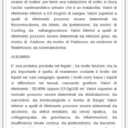
esame di routine: per farne una valutazione di solito si dosa
l’acido vanilmandelico urinario che è un metabolita. Valori di
riferimento inferiori a 0,5 mcg/ml di sangue. Valori superiori a
quelli di riferimento possono essere determinati da
feocromocitoma, da infarto, da ipertensione, da morbo di
Cushing, da nefrangiosclerosi. Valori inferiori a quelli di
riferimento possono essere determinati da infezioni gravi, da
morbo di Addison, da morbo di Parkinson, da sindrome di
Waterhouse, da surrenalectomia.
ALBUMINA
E’ una proteina prodotta nel fegato ; ha molte funzioni, ma la
più importante è quella di mantenere costante il livello dei
liquidi nei vasi sanguigni; quando i livelli sono bassi i liquidi
si diffondono nei tessuti, causando gonfiore. Valori di
riferimento : 55-65% oppure 3,5-5g/100 ml. Valori superiori al
normale possono essere determinati da disidratazione, da
sarcoidosi, da tromboangioite o morbo di Bürger. Valori
inferiori a quelli di riferimento possono essere determinati da
alcolismo, da deficit ereditario, da cirrosi epatica, da
collagenopatia, da gravidanza, da infiammazioni, da
insufficienza renale cronica, da ipertiroidismo, da leucemie,