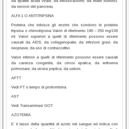
da epatite acuta virale, da intossicazione, da esteri fosforici,
da necrosi del pancreas.
ALFA 1 O ANTITRIPSINA
Proteina che inibisce gli enzimi che scindono le proteine
tripsina o chimotripsina Valori di riferimento 190 – 350 mg/100
ml. Valori superiori a quelli di riferimento possono essere
causati da AIDS, da collagenopatie, da infezioni gravi, da
neoplasie, da uso di contraccettivi.
Valori inferiori a quelli di riferimento possono essere causati
da carenza congenita, da cirrosi epatica, da enfisema
polmonare, da ulcera peptica, da ustioni.
APTT
Vedi PT o tempo di protrombina.
AST
Vedi Transaminasi GOT.
AZOTEMIA
E’ il tasso della quantità di azoto nel sangue ed indica con