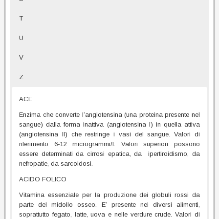
T
U
V
Z
ACE
Enzima che converte l’angiotensina (una proteina presente nel
sangue) dalla forma inattiva (angiotensina I) in quella attiva
(angiotensina II) che restringe i vasi del sangue. Valori di
riferimento 6-12 microgrammi/l. Valori superiori possono
essere determinati da cirrosi epatica, da ipertiroidismo, da
nefropatie, da sarcoidosi.
ACIDO FOLICO
Vitamina essenziale per la produzione dei globuli rossi da
parte del midollo osseo. E’ presente nei diversi alimenti,
soprattutto fegato, latte, uova e nelle verdure crude. Valori di