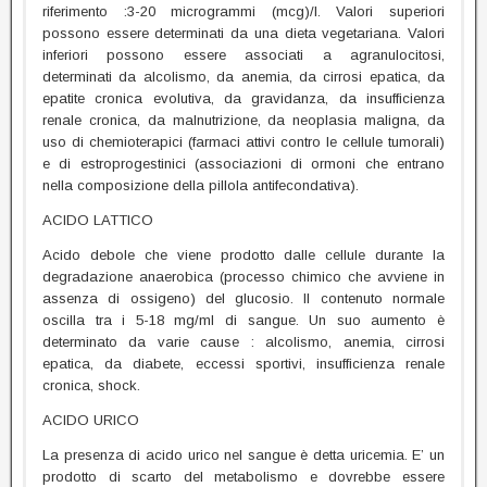
riferimento :3-20 microgrammi (mcg)/l. Valori superiori
possono essere determinati da una dieta vegetariana. Valori
inferiori possono essere associati a agranulocitosi,
determinati da alcolismo, da anemia, da cirrosi epatica, da
epatite cronica evolutiva, da gravidanza, da insufficienza
renale cronica, da malnutrizione, da neoplasia maligna, da
uso di chemioterapici (farmaci attivi contro le cellule tumorali)
e di estroprogestinici (associazioni di ormoni che entrano
nella composizione della pillola antifecondativa).
ACIDO LATTICO
Acido debole che viene prodotto dalle cellule durante la
degradazione anaerobica (processo chimico che avviene in
assenza di ossigeno) del glucosio. Il contenuto normale
oscilla tra i 5-18 mg/ml di sangue. Un suo aumento è
determinato da varie cause : alcolismo, anemia, cirrosi
epatica, da diabete, eccessi sportivi, insufficienza renale
cronica, shock.
ACIDO URICO
La presenza di acido urico nel sangue è detta uricemia. E’ un
prodotto di scarto del metabolismo e dovrebbe essere