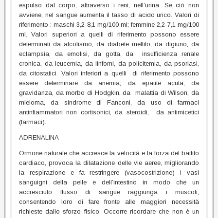
espulso dal corpo, attraverso i reni, nell’urina. Se ciò non
avviene, nel sangue aumenta il tasso di acido urico. Valori di
riferimento : maschi 3,2-8,1 mg/100 ml; femmine 2,2-7,1 mg/100
ml. Valori superiori a quelli di riferimento possono essere
determinati da alcolismo, da diabete mellito, da digiuno, da
eclampsia, da emolisi, da gotta, da insufficienza renale
cronica, da leucemia, da linfomi, da policitemia, da psoriasi,
da citostatici. Valori inferiori a quelli di riferimento possono
essere determinare da anemia, da epatite acuta, da
gravidanza, da morbo di Hodgkin, da malattia di Wilson, da
mieloma, da sindrome di Fanconi, da uso di farmaci
antinfiammatori non cortisonici, da steroidi, da antimicetici
(farmaci).
ADRENALINA
Ormone naturale che accresce la velocità e la forza del battito
cardiaco, provoca la dilatazione delle vie aeree, migliorando
la respirazione e fa restringere (vasocostrizione) i vasi
sanguigni della pelle e dell’intestino in modo che un
accresciuto flusso di sangue raggiunga i muscoli,
consentendo loro di fare fronte alle maggiori necessità
richieste dallo sforzo fisico. Occorre ricordare che non è un