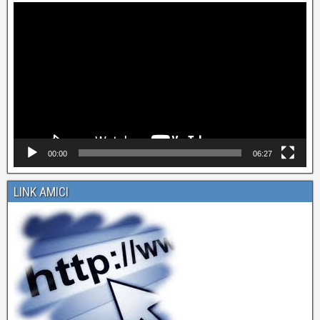
Video
Player
00:00
06:27
LINK AMICI