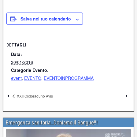
Salva nel tuo calendario
DETTAGLI
Data:
30/01/2016
Categorie Evento:
event
,
EVENTO
,
EVENTOINPROGRAMMA
XXII Cicloraduno Avis
Emergenza sanitaria…Doniamo il Sangue!!!
Video