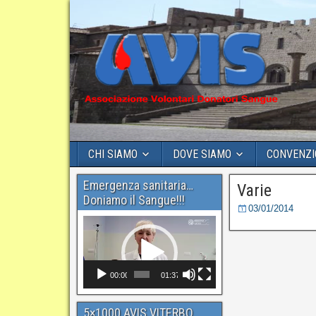
CHI SIAMO
DOVE SIAMO
CONVENZI
Emergenza sanitaria…
Varie
Doniamo il Sangue!!!
03/01/2014
Video
Player
00:00
01:37
5×1000 AVIS VITERBO