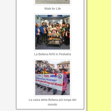
Walk for Life
La Befana AVIS in Pediatria
La calza della Befana più lunga del
mondo