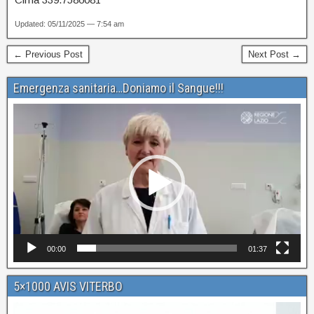
Updated: 05/11/2025 — 7:54 am
← Previous Post
Next Post →
Emergenza sanitaria…Doniamo il Sangue!!!
Video
Player
00:00
01:37
5×1000 AVIS VITERBO