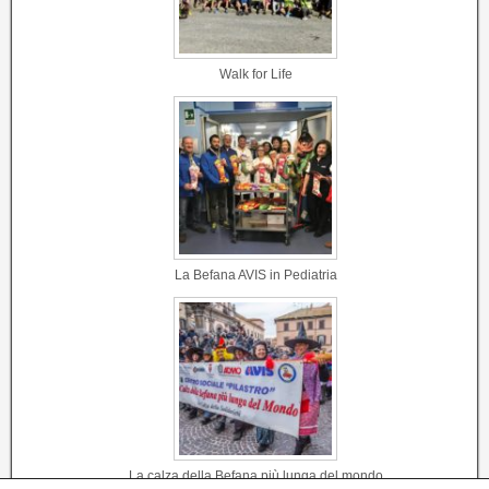
Walk for Life
La Befana AVIS in Pediatria
La calza della Befana più lunga del mondo